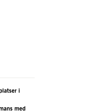
latser i 
mmans med 