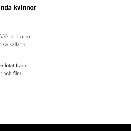
nda kvinnor 
600-talet men 
 så kallade 
r letat fram 
r och film.