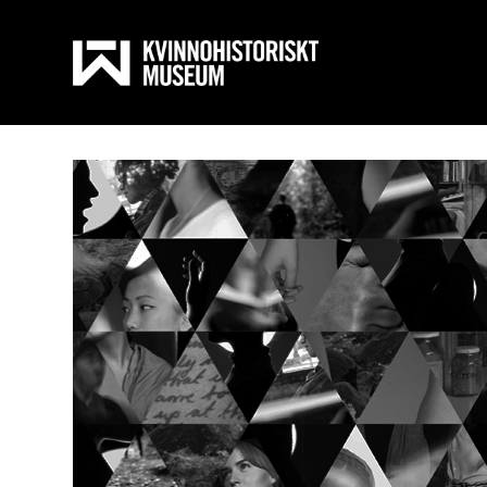
Kända 
Till inneh
kvinnor