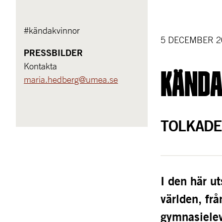
#kändakvinnor
5 DECEMBER 2
PRESSBILDER
Kontakta
KÄnda
maria.hedberg@umea.se
TOLKADE
I den här ut
världen, fr
gymnasielev