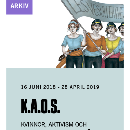
ARKIV
16 JUNI 2018
-
28 APRIL 2019
K.A.O.S.
KVINNOR, AKTIVISM OCH