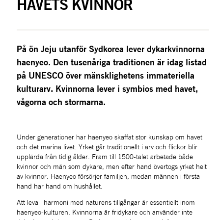
HAVETS KVINNOR
På ön Jeju utanför Sydkorea lever dykarkvinnorna 
haenyeo. Den tusenåriga traditionen är idag listad 
på UNESCO över mänsklighetens immateriella 
kulturarv. Kvinnorna lever i symbios med havet, 
vågorna och stormarna.
Under generationer har haenyeo skaffat stor kunskap om havet 
och det marina livet. Yrket går traditionellt i arv och flickor blir 
upplärda från tidig ålder. Fram till 1500-talet arbetade både 
kvinnor och män som dykare, men efter hand övertogs yrket helt 
av kvinnor. Haenyeo försörjer familjen, medan männen i första 
hand har hand om hushållet.
Att leva i harmoni med naturens tillgångar är essentiellt inom 
haenyeo-kulturen. Kvinnorna är fridykare och använder inte 