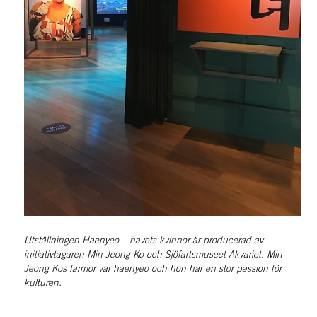
Utställningen Haenyeo – havets kvinnor är producerad av 
initiativtagaren Min Jeong Ko och Sjöfartsmuseet Akvariet. Min 
Jeong Kos farmor var haenyeo och hon har en stor passion för 
kulturen.