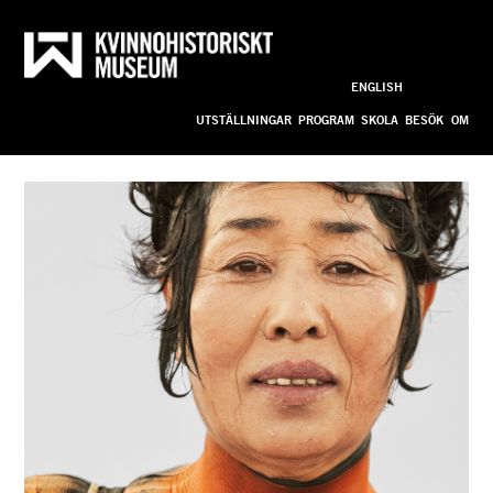
Haenyeo 
Till innehållet
ENGLISH
Anpassa
- 
UTSTÄLLNINGAR
PROGRAM
SKOLA
BESÖK
OM
havets 
kvinnor