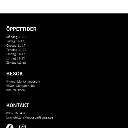
ÖPPETTIDER
Måndag 11-17
Tisdag 11-17
Onsdag 11-17
Torsdag 11-19
Fredag 11-17
Lördag 11-15
Söndag stängt
BESÖK
Kvinnohistoriskt museum
Väven, Storgatan 46a,
901 78 Umeå
KONTAKT
090 - 16 34 98
kvinnohistorisktmuseum@umea.se