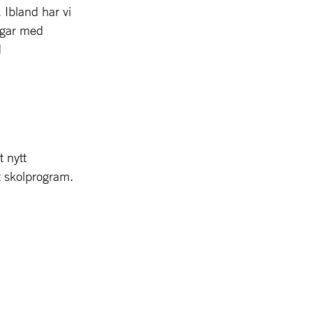
Ibland har vi 
ngar med 
Västerbottniskt kvinnohistoriskt tema som vi har tagit fram tillsammans med 
 nytt 
t skolprogram.