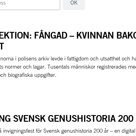
EKTION: FÅNGAD – KVINNAN BA
T
orna i polisens arkiv levde i fattigdom och utsatthet och h
s normer och lagar. Tusentals människor registrerades med
och biografiska uppgifter.
ING SVENSK GENUSHISTORIA 200
nvigningsfest för Svensk genushistoria 200 år – en digital