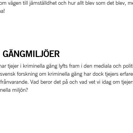
 om vägen till jämställdhet och hur allt blev som det blev,
a!
I GÄNGMILJÖER
har tjejer i kriminella gäng lyfts fram i den mediala och poli
svensk forskning om kriminella gäng har dock tjejers erfar
it frånvarande. Vad beror det på och vad vet vi idag om tjeje
nella miljön?