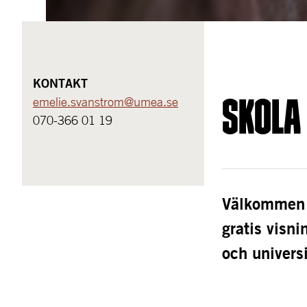
KONTAKT
Skola
emelie.svanstrom@umea.se
070-366 01 19
Välkommen m
gratis visn
och universi