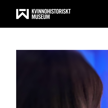
Skola
Till inneh