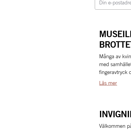
MUSEIL
BROTTE
Många av kvinn
med samhället
fingeravtryck 
Läs mer
INVIGN
Välkommen på i