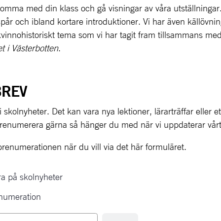
komma med din klass och gå visningar av våra utställningar. 
år och ibland kortare introduktioner. Vi har även källövni
et i Västerbotten
.
BREV
 skolnyheter. Det kan vara nya lektioner, lärarträffar eller ett
renumerera gärna så hänger du med när vi uppdaterar vår
renumerationen när du vill via det här formuläret.
eration
a på skolnyheter
enumeration
s