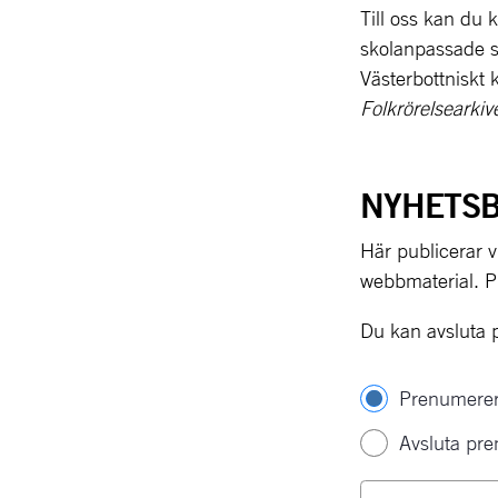
Till oss kan du 
skolanpassade sp
Folkrörelsearkiv
NYHETS
Här publicerar vi
webbmaterial. P
Du kan avsluta p
Hantera prenum
Prenumerer
Avsluta pr
Din e-postadres