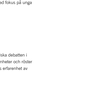
 med fokus på unga
tiska debatten i
enheter och röster
rs erfarenhet av