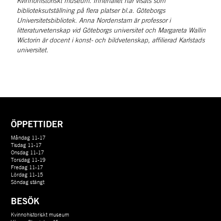
Kvinnohistoriskt museum. Innehållet har visats som 
biblioteksutställning på flera platser bl.a. Göteborgs 
Universitetsbibliotek. Anna Nordenstam är professor i 
litteraturvetenskap vid Göteborgs universitet och Margareta Wallin 
Wictorin är docent i konst- och bildvetenskap, affilierad Karlstads 
universitet.
ÖPPETTIDER
Måndag 11-17
Tisdag 11-17
Onsdag 11-17
Torsdag 11-19
Fredag 11-17
Lördag 11-15
Söndag stängt
BESÖK
Kvinnohistoriskt museum