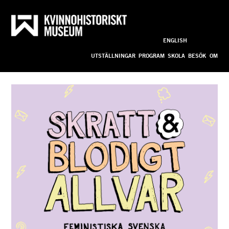
Skratt 
Till innehållet
ENGLISH
Anpassa
och 
UTSTÄLLNINGAR
PROGRAM
SKOLA
BESÖK
OM
blodigt 
allvar