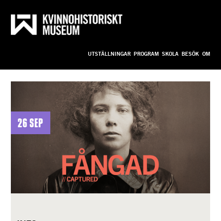
Till innehållet
Anpassa
UTSTÄLLNINGAR
PROGRAM
SKOLA
BESÖK
OM
bild_ny
26 sep