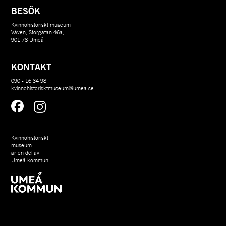
BESÖK
Kvinnohistoriskt museum
Väven, Storgatan 46a,
901 78 Umeå
KONTAKT
090 - 16 34 98
kvinnohistorisktmuseum@umea.se
Kvinnohistoriskt 
museum 
är en del av 
Umeå kommun