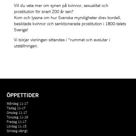
Vill du veta mer om synen på kvinnor, sexualitet och 
prostitution för snart 200 år sen? 
Kom och lyssna om hur Svenska myndigheter drev bordell, 
besiktade kvinnor och sanktionerade prostitution i 1800-talets 
Sverige!
Vi börjar visningen sittandes i *rummet och avslutar i 
utställningen.
ÖPPETTIDER
Måndag 11-17
Tisdag 11-17
Onsdag 11-17
Torsdag 11-19
Fredag 11-17
Lördag 11-15
Söndag stängt