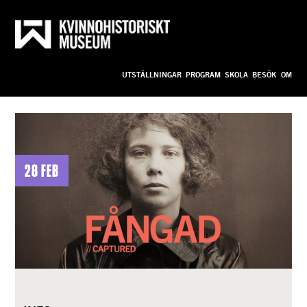
Till innehållet
Anpassa
UTSTÄLLNINGAR
PROGRAM
SKOLA
BESÖK
OM
bild_ny
28 feb