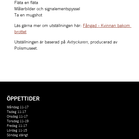
Fläta en fläta
Målarbilder och signalementspyssel
Ta en mugshot
Läs gärna mer om utställningen här: 
Fångad - Kvinnan bakom 
brottet
Utställningen är baserad på 
Avtryckaren
, producerad av 
Polismuseet.
ÖPPETTIDER
Måndag 11-17
Tisdag 11-17
Onsdag 11-17
Torsdag 11-19
Fredag 11-17
Lördag 11-15
Söndag stängt