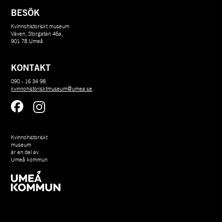
BESÖK
Kvinnohistoriskt museum
Väven, Storgatan 46a,
901 78 Umeå
KONTAKT
090 - 16 34 98
kvinnohistorisktmuseum@umea.se
Kvinnohistoriskt 
museum 
är en del av 
Umeå kommun