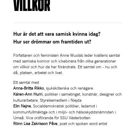
villkor
Hur är det att vara samisk kvinna idag? 
Hur ser drömmar om framtiden ut?
Författaren och feministen Anne Wuolab leder kvällens samtal 
med samiska kvinnor och ickebinära från olika generationer 
om villkor och hur de har förändrats. Ett samtal om - nu och 
då, platsen, arbetet och livet.
Ett samtal med
Anna-Britta Rikko
, sjuksköterska och renägare
Káren-Ann Hurri
, politiker i sametinget, konstnär, designer och 
kulturarbetare. Styrelsemedlem i Niejda
Elin Nejne
, Socialdemokratisk politiker, ledamot i 
kommunfullmäktige och i miljö- och hälsoskyddsnämnden i 
Umeå. Vice ordförande för SSU Västerbotten
Rönn Lisa Zakrisson Påve
, poet och spoken word artist