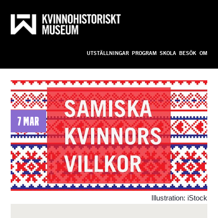
Till innehållet
Anpassa
UTSTÄLLNINGAR
PROGRAM
SKOLA
BESÖK
OM
bild_ny
7 mar
Illustration: iStock