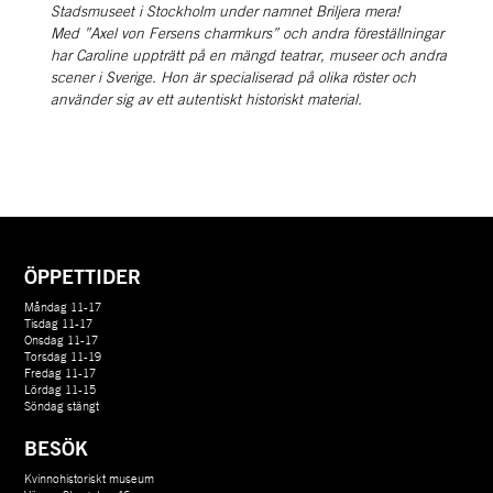
Stadsmuseet i Stockholm under namnet Briljera mera! 
Med ”Axel von Fersens charmkurs” och andra föreställningar 
har Caroline uppträtt på en mängd teatrar, museer och andra 
scener i Sverige. Hon är specialiserad på olika röster och 
använder sig av ett autentiskt historiskt material. 
ÖPPETTIDER
Måndag 11-17
Tisdag 11-17
Onsdag 11-17
Torsdag 11-19
Fredag 11-17
Lördag 11-15
Söndag stängt
BESÖK
Kvinnohistoriskt museum