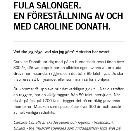
FULA SALONGER.
EN FÖRESTÄLLNING AV OCH 
MED CAROLINE DONATH.
Vad ska jag säga, vad ska jag göra? Historien har svaret!
Caroline Donath tar dig med på en humoristisk resa i tiden över 
300 år, där varje epok har en alldeles egen kvinna att erbjuda. 
Grevinnor, resande, raggare och det tuffa 80-talet - 
just du
 ska 
inspireras att bli lysande, eller som man sa förr: briljera!
Du kommer få uppleva hur det verkligen gick till. När du träffar 
en raggare, har en 
riktig
 raggare från 50-talet intervjuats. När 
du är på fest på 1700-talet, bygger det på en riktig grevinnas 
memoarer. Musiken som spelas löper över 300 år, och består 
av helt vanliga radiohits.
Caroline Donath är skådespelare och logonom (röstcoach). 
Briljera - the musical! spelades som middagsshow förra året på 