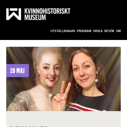
Till innehållet
Anpassa
UTSTÄLLNINGAR
PROGRAM
SKOLA
BESÖK
OM
bild_ny
19 maj