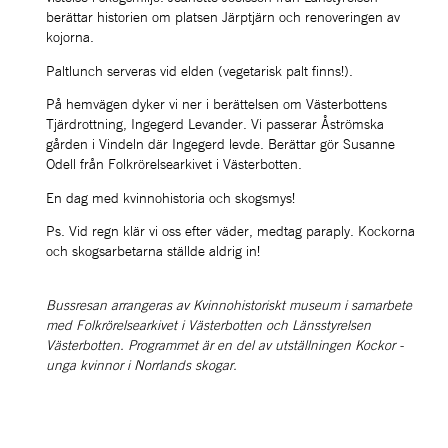
berättar historien om platsen Järptjärn och renoveringen av 
kojorna. 
Paltlunch serveras vid elden (vegetarisk palt finns!).
På hemvägen dyker vi ner i berättelsen om Västerbottens 
Tjärdrottning, Ingegerd Levander. Vi passerar Åströmska 
gården i Vindeln där Ingegerd levde. Berättar gör Susanne 
Odell från Folkrörelsearkivet i Västerbotten.
En dag med kvinnohistoria och skogsmys!
Ps. Vid regn klär vi oss efter väder, medtag paraply. Kockorna 
och skogsarbetarna ställde aldrig in! 
Bussresan arrangeras av Kvinnohistoriskt museum i samarbete 
med Folkrörelsearkivet i Västerbotten och Länsstyrelsen 
Västerbotten. Programmet är en del av utställningen Kockor - 
unga kvinnor i Norrlands skogar.