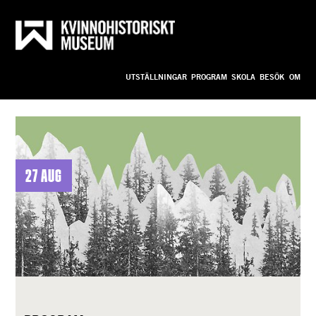
Till innehållet
Anpassa
UTSTÄLLNINGAR
PROGRAM
SKOLA
BESÖK
OM
bild_ny
27 aug