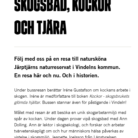
SKOGSBAD, KOCKOR 
OCH TJÄRA
Följ med oss på en resa till natursköna 
Järptjärns naturreservat i Vindelns kommun. 
En resa här och nu. Och i historien. 
Under bussresan berättar Iréne Gustafson om kockans arbete i 
skogen. Iréne är medförfattare till boken 
Kockor - skogsbrukets 
glömda hjältar. 
Bussen stannar även för påstigande i Vindeln!
Målet med resan är att besöka en unik skogarbetarmiljö med 
spår av kockan. Under dagen provar vipå skogsbad med Ann 
Dolling. Ann är lektor i skogsekologi, och forskar och arbetar 
tvärvetenskapligt om och hur människors hälsa påverkas av 
vistelse i skogsmiljö. Jeanette Joelsson från Länstyrelsen 