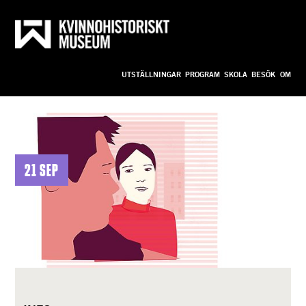
Till innehållet
Anpassa
UTSTÄLLNINGAR
PROGRAM
SKOLA
BESÖK
OM
bild_ny
21 sep