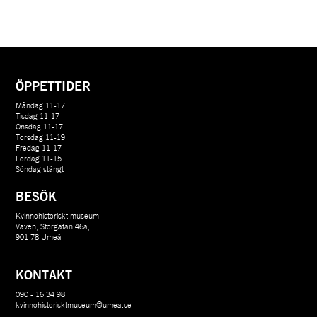
ÖPPETTIDER
Måndag 11-17
Tisdag 11-17
Onsdag 11-17
Torsdag 11-19
Fredag 11-17
Lördag 11-15
Söndag stängt
BESÖK
Kvinnohistoriskt museum
Väven, Storgatan 46a,
901 78 Umeå
KONTAKT
090 - 16 34 98
kvinnohistorisktmuseum@umea.se