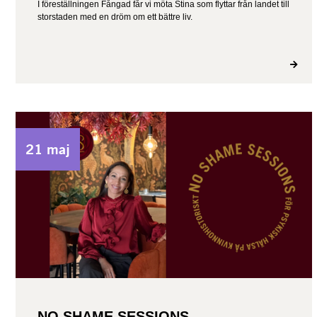
I föreställningen Fångad får vi möta Stina som flyttar från landet till
storstaden med en dröm om ett bättre liv.
21 maj
NO SHAME SESSIONS