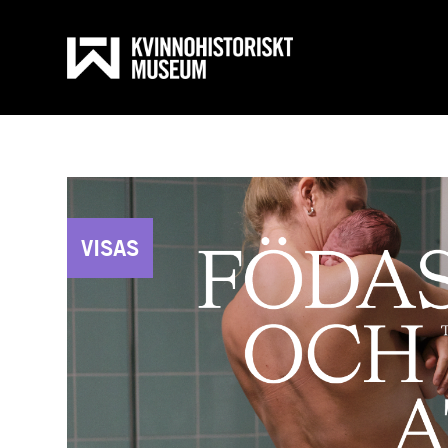
Till inneh
STARTSID
VISAS