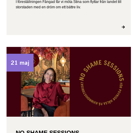
I föreställningen Fångad får vi möta Stina som flyttar från landet till
storstaden med en dröm om ett bättre liv.
21 maj
NO SHAME SESSIONS